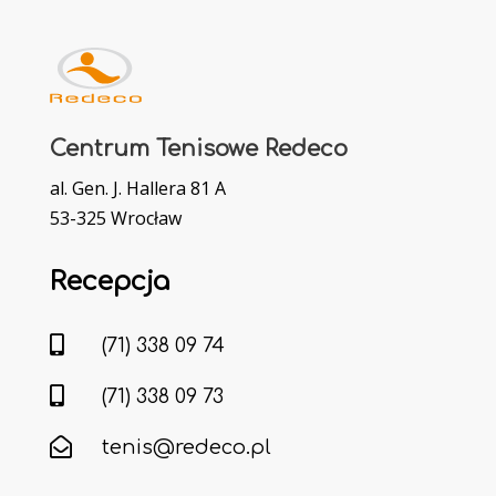
Centrum Tenisowe Redeco
al. Gen. J. Hallera 81 A
53-325 Wrocław
Recepcja

(71) 338 09 74

(71) 338 09 73

tenis@redeco.pl